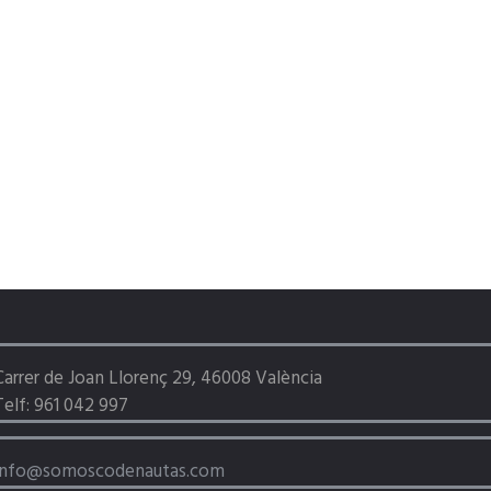
Carrer de Joan Llorenç 29, 46008 València
Telf: 961 042 997
info@somoscodenautas.com