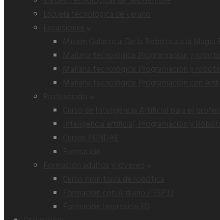
Tardes Tecnológicas de Septiembre
Escuela tecnológica de verano
Excursiones
Misión Galáctica: De la Robótica a la Magia 
Mañana tecnológica: Programación y robótica
Mañana tecnológica: Programación y robótica
Mañana tecnológica: Programación con Arduin
Profesorado
Curso de Inteligencia Artificial para el profe
Inteligencia artificial, Programación y Robót
Cursos FUNDAE
Formación
Formación adultos y jóvenes
Curso monitor/a de robótica
Formación con Arduino / ESP32
Formación Impresión 3D