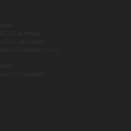
Estelar
 1º a 3º de primaria
 4º a 6º de primaria
o (ESO, Bachillerato y F.P.)
sorado
ica – Prof. Secundaria