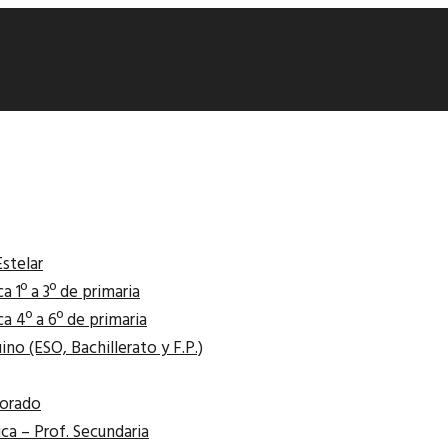
Estelar
 1º a 3º de primaria
 4º a 6º de primaria
o (ESO, Bachillerato y F.P.)
sorado
ica – Prof. Secundaria