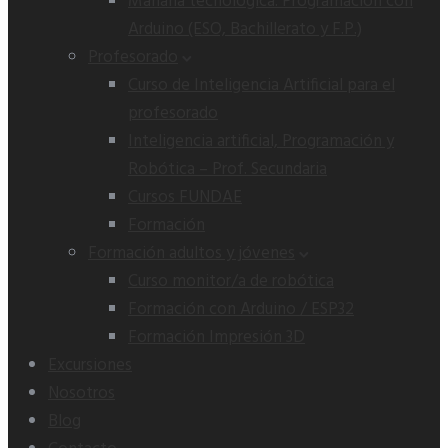
Mañana tecnológica: Programación con
Arduino (ESO, Bachillerato y F.P.)
Profesorado
Curso de Inteligencia Artificial para el
profesorado
Inteligencia artificial, Programación y
Robótica – Prof. Secundaria
Cursos FUNDAE
Formación
Formación adultos y jóvenes
Curso monitor/a de robótica
Formación con Arduino / ESP32
Formación Impresión 3D
Excursiones
Nosotros
Blog