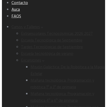
Contacto
Auca
FAQS
Cursos y Talleres
Extraescolares Tecnocósmicas 2026 2027
Escuela Tecnológica de Septiembre
Tardes Tecnológicas de Septiembre
Escuela tecnológica de verano
Excursiones
Misión Galáctica: De la Robótica a la Magia
Estelar
Mañana tecnológica: Programación y
robótica 1º a 3º de primaria
Mañana tecnológica: Programación y
robótica 4º a 6º de primaria