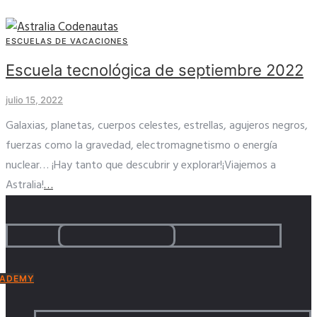
ESCUELAS DE VACACIONES
Escuela tecnológica de septiembre 2022
julio 15, 2022
Galaxias, planetas, cuerpos celestes, estrellas, agujeros negros,
fuerzas como la gravedad, electromagnetismo o energía
nuclear… ¡Hay tanto que descubrir y explorar!¡Viajemos a
Astralia!
…
ADEMY