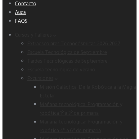
Contacto
Auca
FAQS
Cursos y Talleres
Extraescolares Tecnocósmicas 2026 2027
Escuela Tecnológica de Septiembre
Tardes Tecnológicas de Septiembre
Escuela tecnológica de verano
Excursiones
Misión Galáctica: De la Robótica a la Magia
Estelar
Mañana tecnológica: Programación y
robótica 1º a 3º de primaria
Mañana tecnológica: Programación y
robótica 4º a 6º de primaria