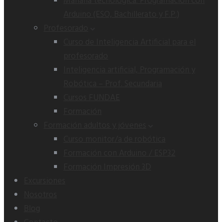
Mañana tecnológica: Programación con
Arduino (ESO, Bachillerato y F.P.)
Profesorado
Curso de Inteligencia Artificial para el
profesorado
Inteligencia artificial, Programación y
Robótica – Prof. Secundaria
Cursos FUNDAE
Formación
Formación adultos y jóvenes
Curso monitor/a de robótica
Formación con Arduino / ESP32
Formación Impresión 3D
Excursiones
Nosotros
Blog