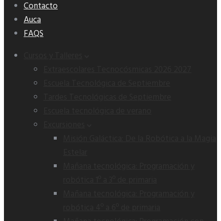
Contacto
Auca
FAQS
Cursos y Talleres
Extraescolares Tecnocósmicas 2026 2027
Escuela Tecnológica de Septiembre
Tardes Tecnológicas de Septiembre
Escuela tecnológica de verano
Excursiones
Misión Galáctica: De la Robótica a la Magia
Estelar
Mañana tecnológica: Programación y
robótica 1º a 3º de primaria
Mañana tecnológica: Programación y
robótica 4º a 6º de primaria