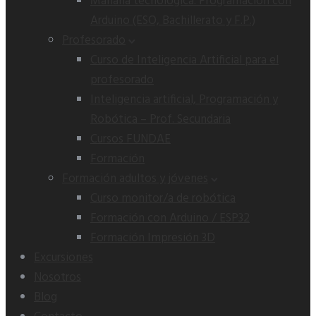
Mañana tecnológica: Programación con
Arduino (ESO, Bachillerato y F.P.)
Profesorado
Curso de Inteligencia Artificial para el
profesorado
Inteligencia artificial, Programación y
Robótica – Prof. Secundaria
Cursos FUNDAE
Formación
Formación adultos y jóvenes
Curso monitor/a de robótica
Formación con Arduino / ESP32
Formación Impresión 3D
Excursiones
Nosotros
Blog