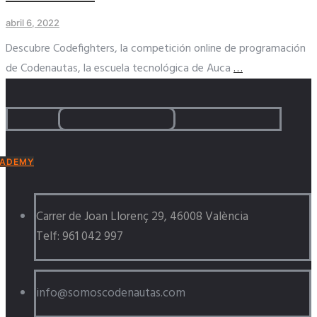
abril 6, 2022
Descubre Codefighters, la competición online de programación
de Codenautas, la escuela tecnológica de Auca
…
ADEMY
Carrer de Joan Llorenç 29, 46008 València
Telf: 961 042 997
info@somoscodenautas.com